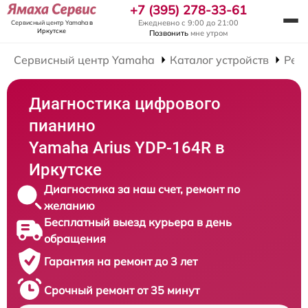
+7 (395) 278-33-61
Ежедневно с 9:00 до 21:00
Сервисный центр Yamaha
в
Иркутске
Позвонить
мне утром
Сервисный центр Yamaha
Каталог устройств
Рем
Диагностика цифрового
пианино
Yamaha Arius YDP-164R в
Иркутске
Диагностика за наш счет, ремонт по
желанию
Бесплатный выезд курьера в день
обращения
Гарантия на ремонт до 3 лет
Срочный ремонт от 35 минут