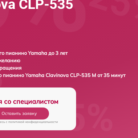
ova CLP-535
о пианино Yamaha до 3 лет
 желанию
бращения
о пианино
Yamaha Clavinova CLP-535 M от 35 минут
я со специалистом
Оставить заявку
есь c
политикой конфиденциальности