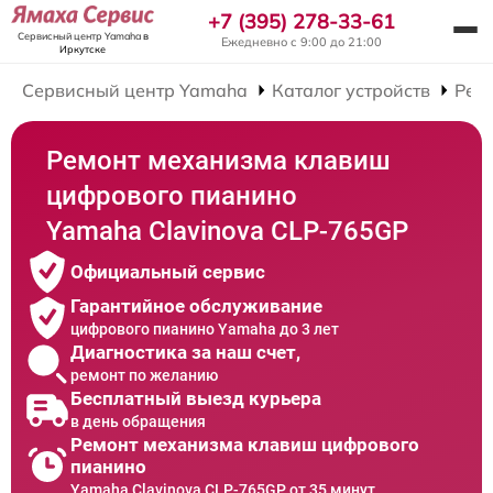
+7 (395) 278-33-61
Сервисный центр Yamaha
в
Ежедневно с 9:00 до 21:00
Иркутске
Сервисный центр Yamaha
Каталог устройств
Рем
Ремонт механизма клавиш
цифрового пианино
Yamaha Clavinova CLP-765GP
Официальный сервис
Гарантийное обслуживание
цифрового пианино Yamaha до 3 лет
Диагностика за наш счет,
ремонт по желанию
Бесплатный выезд курьера
в день обращения
Ремонт механизма клавиш цифрового
пианино
Yamaha Clavinova CLP-765GP от 35 минут