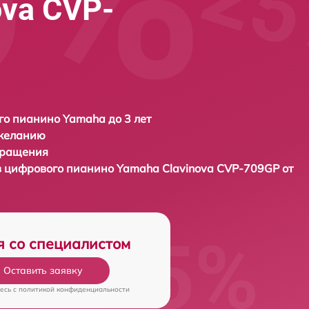
ova CVP-
о пианино Yamaha до 3 лет
 желанию
бращения
в цифрового пианино
Yamaha Clavinova CVP-709GP от
я со специалистом
Оставить заявку
есь c
политикой конфиденциальности