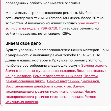
проведенных работ у нас имеется гарантия.
Минимальные сроки выполнения ремонта. Мы большая
сеть мастерских техники Yamaha. Мы имеем более 20 тыс.
запчастей. И возможно на наших складах
уже имеется
запчасть на модель PSR-S710
. При заказе ремонта на
сайте - предоставляется скидка -25%.
Знаем свое дело
Будьте уверены в профессионализме наших мастеров - они
с уверенностью выполнят ремонт Yamaha PSR-S710. По
данным наших мастеров в Иркутске по ремонту Yamaha,
наиболее востребованы следующие услуги:
Замена экрана
,
Замена стоковых аудиовходов-выходов
,
Замена стоковых
конденсаторов
,
Ремонт второстепенных плат
,
Простой
ремонт основной платы
,
Ремонт внутренних динамиков
,
Восстановление шлейфов и контактов
,
Замена
токопроводящих резинок механизма клавиш
,
Чистка
токопроводящих резинок механизма клавиш
,
Ремонт
механизма клавиш
.