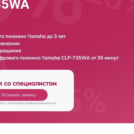
35WA
о пианино Yamaha до 3 лет
 желанию
бращения
ифрового пианино
Yamaha CLP-735WA от 35 минут
я со специалистом
Оставить заявку
есь c
политикой конфиденциальности