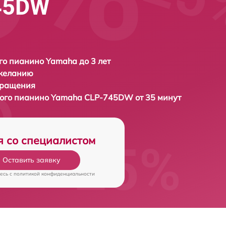
45DW
о пианино Yamaha до 3 лет
 желанию
бращения
вого пианино
Yamaha CLP-745DW от 35 минут
я со специалистом
Оставить заявку
есь c
политикой конфиденциальности