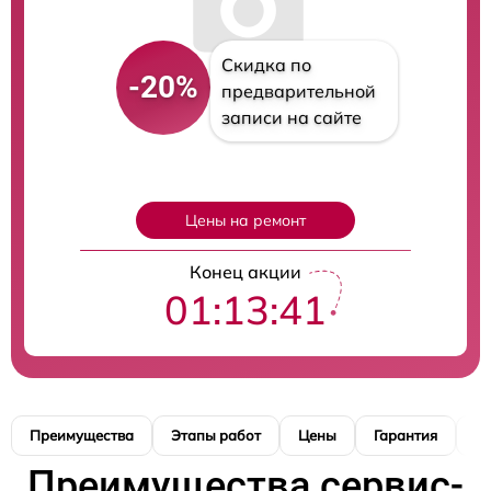
Скидка по
-20%
предварительной
записи на сайте
Цены на ремонт
Конец акции
01:13:40
Преимущества
Этапы работ
Цены
Гарантия
М
Преимущества сервис-