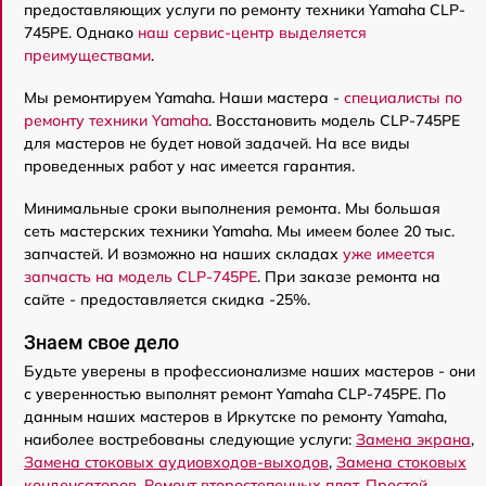
предоставляющих услуги по ремонту техники Yamaha CLP-
745PE. Однако
наш сервис-центр выделяется
преимуществами
.
Мы ремонтируем Yamaha. Наши мастера -
специалисты по
ремонту техники Yamaha
. Восстановить модель CLP-745PE
для мастеров не будет новой задачей. На все виды
проведенных работ у нас имеется гарантия.
Минимальные сроки выполнения ремонта. Мы большая
сеть мастерских техники Yamaha. Мы имеем более 20 тыс.
запчастей. И возможно на наших складах
уже имеется
запчасть на модель CLP-745PE
. При заказе ремонта на
сайте - предоставляется скидка -25%.
Знаем свое дело
Будьте уверены в профессионализме наших мастеров - они
с уверенностью выполнят ремонт Yamaha CLP-745PE. По
данным наших мастеров в Иркутске по ремонту Yamaha,
наиболее востребованы следующие услуги:
Замена экрана
,
Замена стоковых аудиовходов-выходов
,
Замена стоковых
конденсаторов
,
Ремонт второстепенных плат
,
Простой