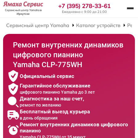
+7 (395) 278-33-61
Сервисный центр Yamaha
в
Ежедневно с 9:00 до 21:00
Иркутске
Сервисный центр Yamaha
Каталог устройств
Рем
Ремонт внутренних динамиков
цифрового пианино
Yamaha CLP-775WH
Официальный сервис
Гарантийное обслуживание
цифрового пианино Yamaha до 3 лет
Диагностика за наш счет,
ремонт по желанию
Бесплатный выезд курьера
в день обращения
Ремонт внутренних динамиков цифрового
пианино
Yamaha CLP-775WH от 35 минут