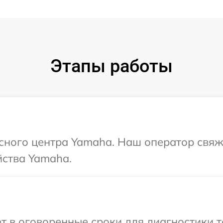
Этапы работы
исного центра Yamaha. Наш оператор свяж
йства Yamaha.
т в оговоренные сроки для диагностики т