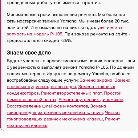
проведенных работ у нас имеется гарантия.
Минимальные сроки выполнения ремонта. Мы большая
сеть мастерских техники Yamaha. Мы имеем более 20 тыс.
запчастей. И возможно на наших складах
уже имеется
запчасть на модель P-105
. При заказе ремонта на сайте -
предоставляется скидка -25%.
Знаем свое дело
Будьте уверены в профессионализме наших мастеров - они
с уверенностью выполнят ремонт Yamaha P-105. По данным
наших мастеров в Иркутске по ремонту Yamaha, наиболее
востребованы следующие услуги:
Замена экрана
,
Замена
стоковых аудиовходов-выходов
,
Замена стоковых
конденсаторов
,
Ремонт второстепенных плат
,
Простой
ремонт основной платы
,
Ремонт внутренних динамиков
,
Восстановление шлейфов и контактов
,
Замена
токопроводящих резинок механизма клавиш
,
Чистка
токопроводящих резинок механизма клавиш
,
Ремонт
механизма клавиш
.