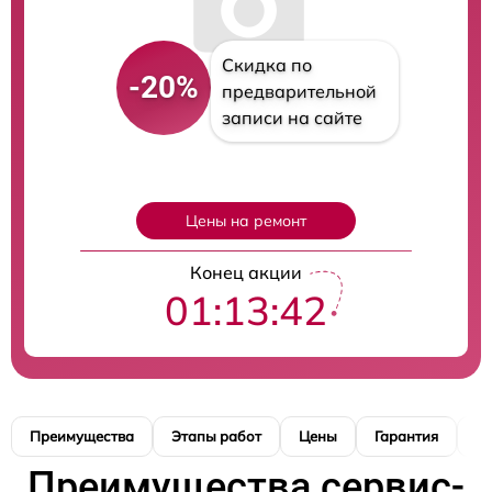
Скидка по
-20%
предварительной
записи на сайте
Цены на ремонт
Конец акции
01:13:41
Преимущества
Этапы работ
Цены
Гарантия
М
Преимущества сервис-