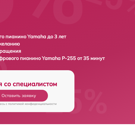
о пианино Yamaha до 3 лет
 желанию
бращения
ифрового пианино
Yamaha P-255 от 35 минут
я со специалистом
Оставить заявку
есь c
политикой конфиденциальности