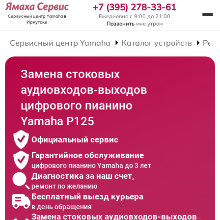
+7 (395) 278-33-61
Ежедневно с 9:00 до 21:00
Сервисный центр Yamaha
в
Иркутске
Позвонить
мне утром
Сервисный центр Yamaha
Каталог устройств
Рем
Замена стоковых
аудиовходов-выходов
цифрового пианино
Yamaha P125
Официальный сервис
Гарантийное обслуживание
цифрового пианино Yamaha до 3 лет
Диагностика за наш счет,
ремонт по желанию
Бесплатный выезд курьера
в день обращения
Замена стоковых аудиовходов-выходов