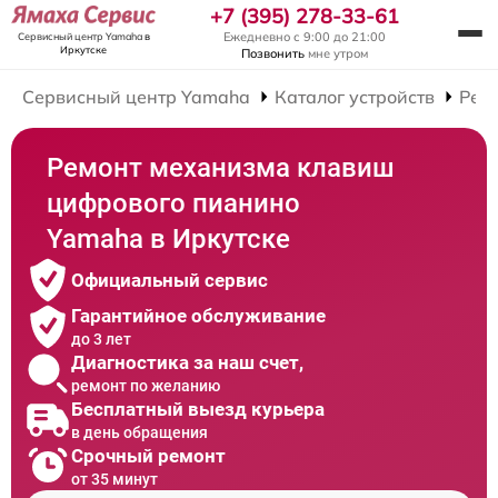
+7 (395) 278-33-61
Ежедневно с 9:00 до 21:00
Сервисный центр Yamaha
в
Иркутске
Позвонить
мне утром
Сервисный центр Yamaha
Каталог устройств
Рем
Ремонт механизма клавиш
цифрового пианино
Yamaha в Иркутске
Официальный сервис
Гарантийное обслуживание
до 3 лет
Диагностика за наш счет,
ремонт по желанию
Бесплатный выезд курьера
в день обращения
Срочный ремонт
от 35 минут