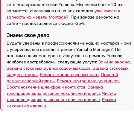
сеть мастерских техники Yamaha. Мы имеем более 20 тыс.
запчастей. И возможно на наших складах
уже имеется
запчасть на модель Montage7
. При заказе ремонта на
сайте - предоставляется скидка -25%.
Знаем свое дело
Будьте уверены в профессионализме наших мастеров - они
с уверенностью выполнят ремонт Yamaha Montage7. По
данным наших мастеров в Иркутске по ремонту Yamaha,
наиболее востребованы следующие услуги:
Замена экрана
,
Замена стоковых аудиовходов-выходов
,
Замена стоковых
конденсаторов
,
Ремонт второстепенных плат
,
Простой
ремонт основной платы
,
Ремонт внутренних динамиков
,
Восстановление шлейфов и контактов
,
Замена
токопроводящих резинок механизма клавиш
,
Чистка
токопроводящих резинок механизма клавиш
,
Ремонт
механизма клавиш
.