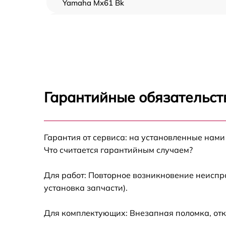
Yamaha Mx61 Bk
Замена клавиш и уплотнителей Yamaha
Mx61 Bk
Ремонт клавиш Yamaha Mx61 Bk
Ремонт механизма клавиш Yamaha Mx61 Bk
Гарантийные обязательств
Замена стоковых аудиовходов-выходов
Yamaha Mx61 Bk
Чистка токопроводящих резинок механизм
Гарантия от сервиса: на установленные нами
клавиш Yamaha Mx61 Bk
Что считается гарантийным случаем?
Замена токопроводящих резинок механизм
клавиш Yamaha Mx61 Bk
Для работ: Повторное возникновение неиспр
установка запчасти).
Восстановление шлейфов и контактов
Yamaha Mx61 Bk
Для комплектующих: Внезапная поломка, отк
Ремонт внутренних динамиков Yamaha Mx6