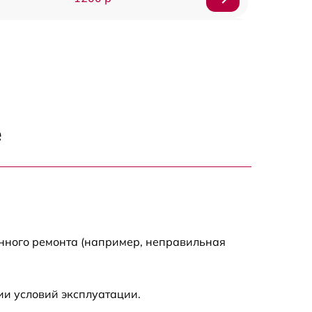
1000 р
1500 р
1500 р
е
2500 р
1200 р
1000 р
енного ремонта (например, неправильная
1200 р
ии условий эксплуатации.
1500 р