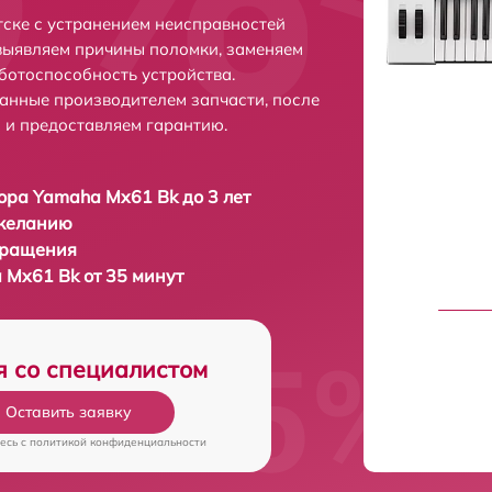
ске с устранением неисправностей
выявляем причины поломки, заменяем
ботоспособность устройства.
анные производителем запчасти, после
 и предоставляем гарантию.
ора Yamaha Mx61 Bk до 3 лет
 желанию
бращения
 Mx61 Bk от 35 минут
я со специалистом
Оставить заявку
есь c
политикой конфиденциальности