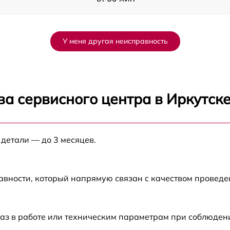
от 60 мин
У меня другая неисправность
от 60 мин
от 60 мин
а сервисного центра в Иркутск
от 60 мин
а
 детали — до 3 месяцев.
от 60 мин
а
от 60 мин
авности, который напрямую связан с качеством провед
от 60 мин
аз в работе или техническим параметрам при соблюден
1
от 60 мин