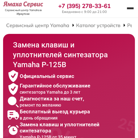
+7 (395) 278-33-61
Сервисный центр Yamaha
в
Ежедневно с 9:00 до 21:00
Иркутске
Сервисный центр Yamaha
Каталог устройств
Рем
Замена клавиш и
уплотнителей синтезатора
Yamaha P-125B
Официальный сервис
Гарантийное обслуживание
синтезатора Yamaha до 3 лет
Диагностика за наш счет,
ремонт по желанию
Бесплатный выезд курьера
в день обращения
Замена клавиш и уплотнителей
синтезатора
Yamaha P-125B от 35 минут